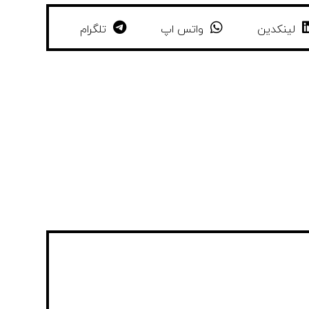
لینکدین
واتس اپ
تلگرام