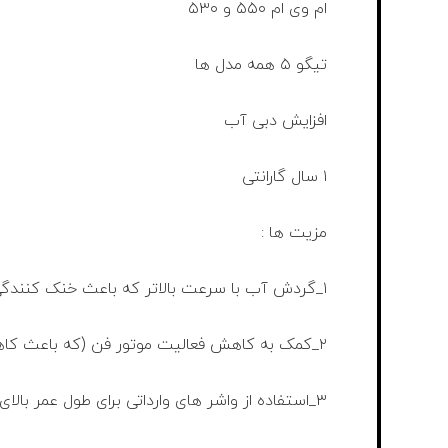
ام وی ام ۵۵۰ و ۵۳۰
تیگو ۵ همه مدل ها
افزایش دبی آب
۱ سال گارانتی
مزیت ها :
۱_گردش آب با سرعت بالاتر که باعث خنک کنندگی بیشتر موتور میشود.
۲_کمک به کاهش فعالیت موتور فن (که باعث کاهش فشار بر عملکرد برق خودرو میشود).
۳_استفاده از واشر های وارداتی برای طول عمر بالای ۵ سال.