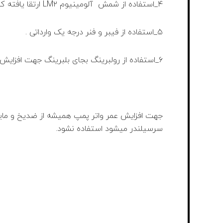
۴_استفاده از شمش آلومینیوم LM۲ ارتقا یافته که هیچگاه دچار ترک خوردگی نخواهد شد و عمر مفید آن بیش از ۱۵ سال خواهد بود.
۵_استفاده از فیبر و فنر درجه یک وارداتی .
۶_استفاده از رولبرینگ بجای بلبرینگ جهت افزایش طول عمر حدود ۲ سال بیشتر.
جهت افزایش عمر واتر پمپ همیشه از ضدیخ و مایع 
سرسیلندر میشود استفاده نشود.