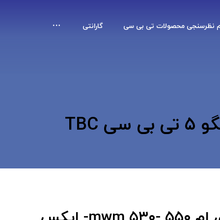
م نظرسنجی محصولات تی بی سی
گارانتی
واتر پمپ ام وی ام mwm ۵۳۰- ۵۵۰- ایکس