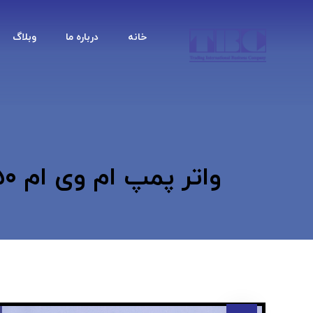
خانه
درباره ما
وبلاگ
واتر پمپ ام وی ام mwm ۵۳۰- ۵۵۰- ایکس ۳۳- تیگو ۵ تی بی سی TBC