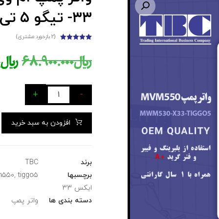
بزرگنمایی تصویر
۳۳- تیگو ۵ تی بی سی TBC
(
۲
بازخورد مشتری)
۲
امتیازدهی
۵.۰۰
از ۵
﷼
۶۸.۹۰۰.۰۰۰
﷼
۰
در
امتیازدهی
مشتری
+
-
افزودن به سبد خرید
برند
TBC
برچسبها
tiggo۵
,
۵۵۰
ایکس ۳۳
دسته بندی ها
واتر پمپ